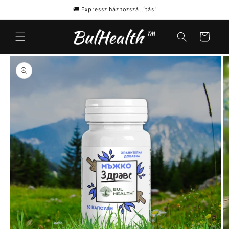
Ugrás a
🚚 Expressz házhozszállítás!
tartalomhoz
Kosár
Kihagyás, és
ugrás a
termékadatokra